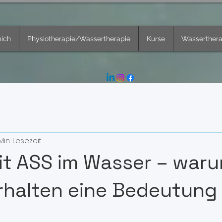
ich
Physiotherapie/Wassertherapie
Kurse
Wasserther
 Min. Lesezeit
it ASS im Wasser – war
rhalten eine Bedeutung