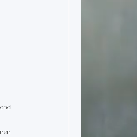
rand.
inen 