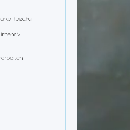
rke Reize.Für 
intensiv 
rarbeiten.