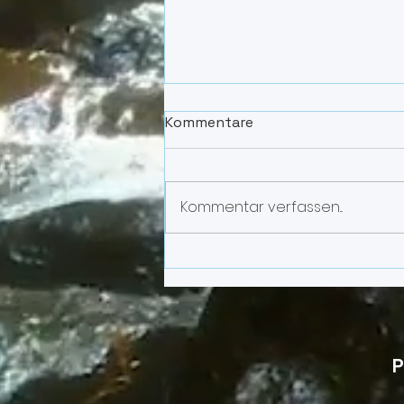
Kommentare
Kommentar verfassen...
ADHS und ASD in der
Wassertherapie –
unterschiedliche
therapeutische
Ausgangspunkte,
P
gemeinsame
Wirkungsprinzipien