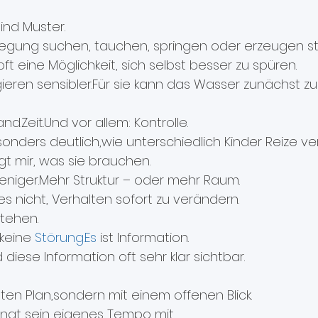
ind Muster.
ewegung suchen, tauchen, springen oder erzeugen sta
oft eine Möglichkeit, sich selbst besser zu spüren.
eren sensibler.Für sie kann das Wasser zunächst zu 
d.Zeit.Und vor allem: Kontrolle.
onders deutlich,wie unterschiedlich Kinder Reize ve
t mir, was sie brauchen.
eniger.Mehr Struktur – oder mehr Raum.
s nicht, Verhalten sofort zu verändern.
tehen.
keine 
Störung.Es
 ist Information.
diese Information oft sehr klar sichtbar.
ten Plan,sondern mit einem offenen Blick.
ingt sein eigenes Tempo mit.