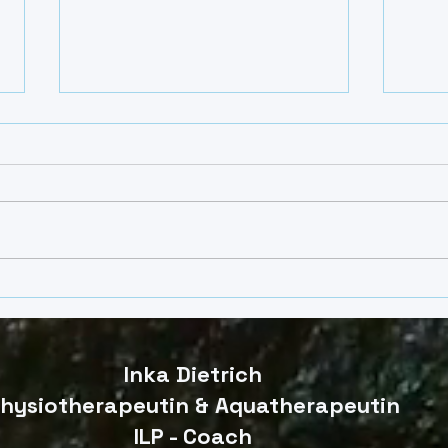
Vom Wasser in den Alltag –
Klei
was Kinder mit ASS wirklich
was 
mitnehmen
mit 
Inka Dietrich
hysiotherapeutin & Aquatherapeutin
ILP - Coach